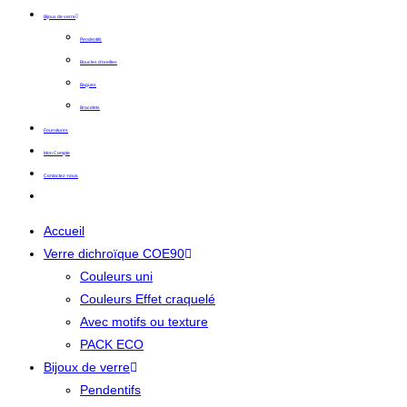
Bijoux de verre
Pendentifs
Boucles d’oreilles
Bagues
Bracelets
Fournitures
Mon Compte
Contactez-nous
Accueil
Verre dichroïque COE90
Couleurs uni
Couleurs Effet craquelé
Avec motifs ou texture
PACK ECO
Bijoux de verre
Pendentifs