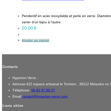
Pendentif en acier inoxydable et perle en verre. Diamètr
varier d'un bijou à l'autre.
20.00
€
Ajouter au panier
Contacts
Hyperion Verre :
Adresse:
422 espace artisanal le Tortolon , 38112 Méaudre en 
S’ouvre
Téléphone :
06 82 97 86 57
dans
S’ouvre
Email:
contact@hyperion-verre.com
votre
dans
Liens utiles
application
votre