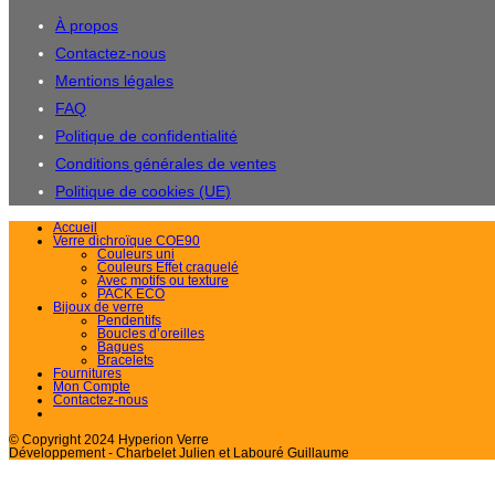
application
À propos
Contactez-nous
Mentions légales
FAQ
Politique de confidentialité
Conditions générales de ventes
Politique de cookies (UE)
Accueil
Verre dichroïque COE90
Couleurs uni
Couleurs Effet craquelé
Avec motifs ou texture
PACK ECO
Bijoux de verre
Pendentifs
Boucles d’oreilles
Bagues
Bracelets
Fournitures
Mon Compte
Contactez-nous
© Copyright 2024 Hyperion Verre
Développement - Charbelet Julien et Labouré Guillaume