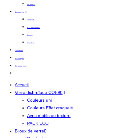
PACK ECO
Bijoux de verre
Pendentifs
Boucles d’oreilles
Bagues
Bracelets
Fournitures
Mon Compte
Contactez-nous
Accueil
Verre dichroïque COE90
Couleurs uni
Couleurs Effet craquelé
Avec motifs ou texture
PACK ECO
Bijoux de verre