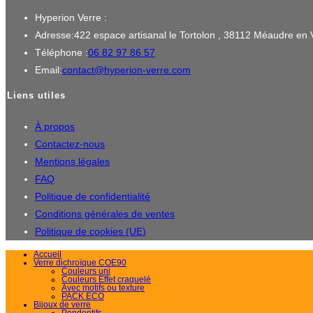
Hyperion Verre :
Adresse:
422 espace artisanal le Tortolon , 38112 Méaudre en 
S’ouvre
Téléphone :
06 82 97 86 57
dans
S’ouvre
Email:
contact@hyperion-verre.com
votre
dans
Liens utiles
application
votre
application
À propos
Contactez-nous
Mentions légales
FAQ
Politique de confidentialité
Conditions générales de ventes
Politique de cookies (UE)
Accueil
Verre dichroïque COE90
Couleurs uni
Couleurs Effet craquelé
Avec motifs ou texture
PACK ECO
Bijoux de verre
Pendentifs