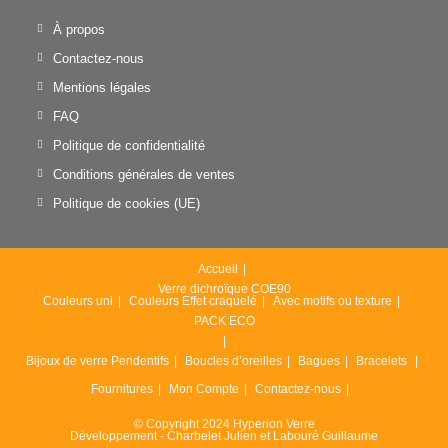
À propos
Contactez-nous
Mentions légales
FAQ
Politique de confidentialité
Conditions générales de ventes
Politique de cookies (UE)
Accueil
Verre dichroïque COE90
Couleurs uni
Couleurs Effet craquelé
Avec motifs ou texture
PACK ECO
Bijoux de verre
Pendentifs
Boucles d’oreilles
Bagues
Bracelets
Fournitures
Mon Compte
Contactez-nous
© Copyright 2024 Hyperion Verre
Développement - Charbelet Julien et Labouré Guillaume