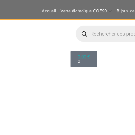
Accueil
Verre dichroïque COE90
Bijoux de
0.00
€
0