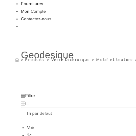
Fournitures
Mon Compte
Contactez-nous
Geodesique
>
Produits
>
Verre Dichroïque
>
Motif et texture
Filtre
Voir :
24