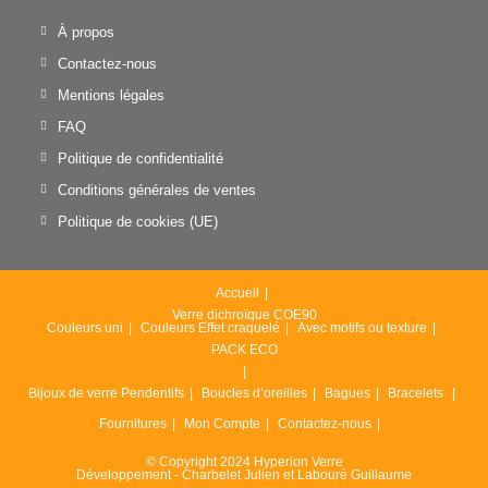
À propos
Contactez-nous
Mentions légales
FAQ
Politique de confidentialité
Conditions générales de ventes
Politique de cookies (UE)
Accueil
Verre dichroïque COE90
Couleurs uni
Couleurs Effet craquelé
Avec motifs ou texture
PACK ECO
Bijoux de verre
Pendentifs
Boucles d’oreilles
Bagues
Bracelets
Fournitures
Mon Compte
Contactez-nous
© Copyright 2024 Hyperion Verre
Développement - Charbelet Julien et Labouré Guillaume