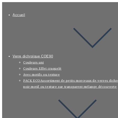
Skip
to
Accueil
content
Verre dichroïque COE90
Couleurs uni
Couleurs Effet craquelé
Avec motifs ou texture
PACK ECO
Assortiment de petits morceaux de verres dichr
noir motif ou texture sur transparent mélange découverte