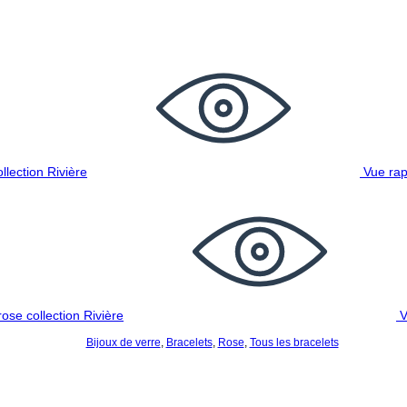
Vue rap
V
Bijoux de verre
,
Bracelets
,
Rose
,
Tous les bracelets