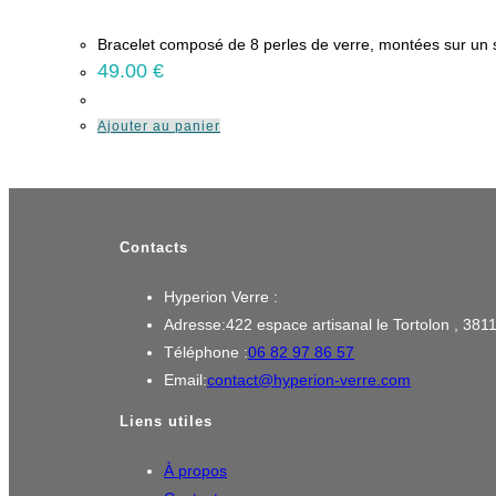
Bracelet composé de 8 perles de verre, montées sur un 
49.00
€
Ajouter au panier
Contacts
Hyperion Verre :
Adresse:
422 espace artisanal le Tortolon , 38
S’ouvre
Téléphone :
06 82 97 86 57
dans
S’ouvre
Email:
contact@hyperion-verre.com
votre
dans
Liens utiles
application
votre
application
À propos