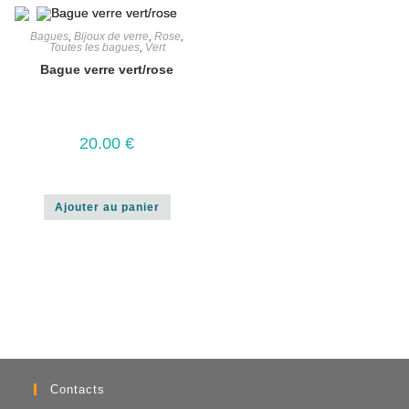
Bagues
,
Bijoux de verre
,
Rose
,
Toutes les bagues
,
Vert
Bague verre vert/rose
20.00
€
Ajouter au panier
Contacts